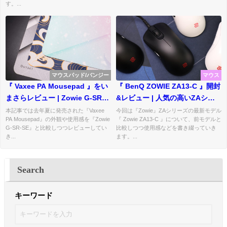
す。...
マウスパッド/バンジー
マウス
『 Vaxee PA Mousepad 』をい
『 BenQ ZOWIE ZA13-C 』開封
まさらレビュー | Zowie G-SR-
&レビュー | 人気の高いZAシリ
SEに似たVaxee初のマウスパッ
ーズの最新モデル
本記事では去年夏に発売された『Vaxee
今回は『Zowie』ZAシリーズの最新モデル
PA Mousepad』の外観や使用感を『Zowie
『 Zowie ZA13-C 』について、前モデルと
ド
G-SR-SE』と比較しつつレビューしてい
比較しつつ使用感などを書き綴っていき
き...
ます。...
Search
キーワード