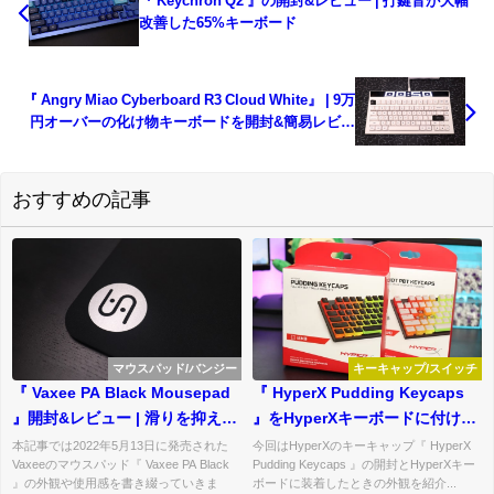
『 Keychron Q2 』の開封&レビュー | 打鍵音が大幅
改善した65%キーボード
『 Angry Miao Cyberboard R3 Cloud White』 | 9万
円オーバーの化け物キーボードを開封&簡易レビュ
ー
おすすめの記事
マウスパッド/バンジー
キーキャップ/スイッチ
『 Vaxee PA Black Mousepad
『 HyperX Pudding Keycaps
』開封&レビュー | 滑りを抑えて
』をHyperXキーボードに付けて
止めやすくなったPAマウスパッ
みた | ライティングが映える
本記事では2022年5月13日に発売された
今回はHyperXのキーキャップ『 HyperX
Vaxeeのマウスパッド『 Vaxee PA Black
Pudding Keycaps 』の開封とHyperXキー
ド
HyperXの交換用キーキャップ
』の外観や使用感を書き綴っていきま
ボードに装着したときの外観を紹介...