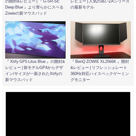
の開封&レビュー | 『 G-SR-SE
レビュー | 人気の高いZAシリーズ
Deep Blue 』より滑らかにスベる
の最新モデル
Zowieの新マウスパッド
『 Xtrfy GP5 Litus Blue 』の開封&
『 BenQ ZOWIE XL2566K 』開封
レビュー | 前モデルGP4からデザ
&レビュー | リフレッシュレート
イン/サイズが一新されたXtrfyの
360Hz対応ハイスペックゲーミン
新マウスパッド
グモニター