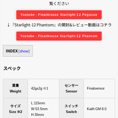
覧ください
Youtube - Finalmouse Starlight-12 Pegasus
↓『Starlight-12 Phantom』の開封&レビュー動画はコチラ
Youtube - Finalmouse Starlight-12 Phantom
INDEX
[
show
]
スペック
重量
センサー
42g±2g ※1
Finalsensor
Weight
Sensor
L:115mm
サイズ
スイッチ
W:53.5mm
Kailh GM 8.0
Size ※2
Switch
H:35mm