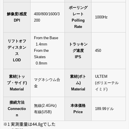
ポーリング
解像度/感度
400/800/1600/3
レート
1000Hz
DPI
200
Polling
Rate
From the Base
リフトオフ
1.4mm
トラッキン
ディスタン
From the
グ速度
450
ス
Skates
IPS
LOD
0.8mm
素材(トッ
素材(ボト
ULTEM
マグネシウム合
プ・サイド)
ム)
(ポリエーテル
金
Material
Material
イミド)
接続方法
無線(2.4GHz)
本体価格
Connectio
189.99ドル
有線(USB)
Price
n
※1 実測重量は44.8gでした