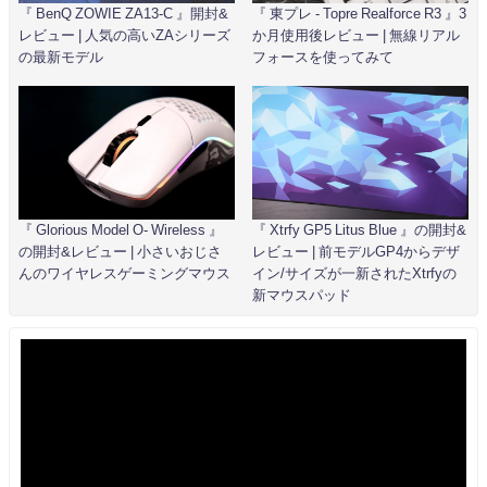
『 BenQ ZOWIE ZA13-C 』開封&
『 東プレ - Topre Realforce R3 』3
レビュー | 人気の高いZAシリーズ
か月使用後レビュー | 無線リアル
の最新モデル
フォースを使ってみて
『 Glorious Model O- Wireless 』
『 Xtrfy GP5 Litus Blue 』の開封&
の開封&レビュー | 小さいおじさ
レビュー | 前モデルGP4からデザ
んのワイヤレスゲーミングマウス
イン/サイズが一新されたXtrfyの
新マウスパッド